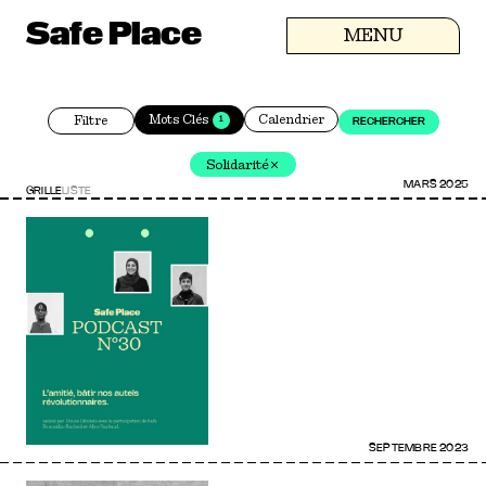
Safe Place
MENU
Calendrier
Mots Clés
Filtre
1
RECHERCHER
Solidarité
MARS 2025
GRILLE
LISTE
SEPTEMBRE 2023