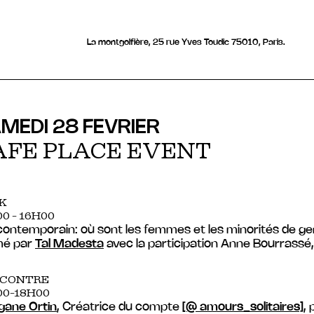
La montgolfière, 25 rue Yves Toudic 75010, Paris.
MEDI 28 FEVRIER
AFE PLACE EVENT
K
0 - 16H00
contemporain: où sont les femmes et les minorités de ge
mé par
Tal Madesta
avec la participation Anne Bourrassé,
CONTRE
00-18H00
ane Ortin
, Créatrice du compte
[@ amours_solitaires]
,