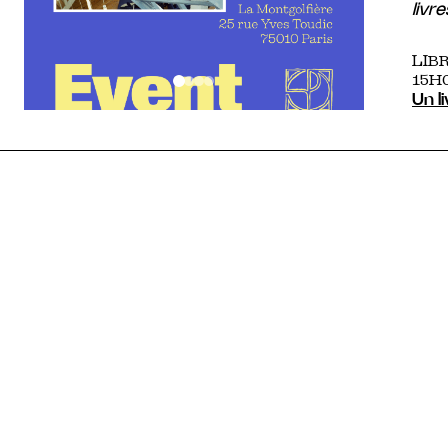
livr
LIB
15H
Un l