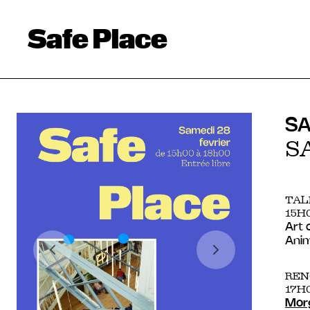
Safe Place
SA
S
TAL
15H0
Art 
Ani
REN
17H
Morg