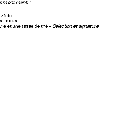
es m'ont mentI "
RAIRIE
00-18H00
ivre et une tasse de thé
-
Selection et signature